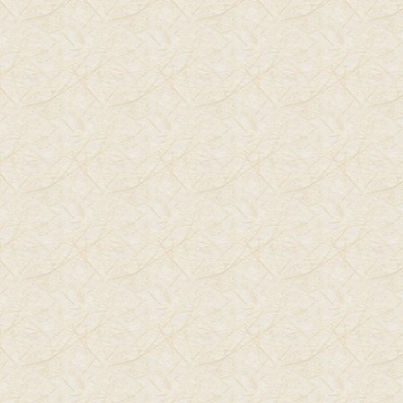
הספה שאנחנו כ"כ מוקירים והשטיח גם הוא שינה מעט מצבעו
שכ"כ התאים לספה. וכמובן אנחנו אוהבים נקי, וכך היה תמיד
לפני שהיגיע החוקר הקטן לעולמינו.
מה האינסטינקט שלנו לצעוק או לא מר בקול " מה עשית" ,
להטיף "ככה לא עושים תראה הכל מלוכלך עכשיו...
זוז הצידה שאמא תנקה".
או לקחת אוויר עמוק.. *נשימה עמוקה נכונה(הסבר בהמשך)
ונעשה את המעשה הנכון
במקרה זה, כלאמר לעודד את הקטן שלנו בהכירנו באומץ לב
הכרוך בניסיון שלו
ותוך כדי ניגוב שולחן לאמר "נסה שוב, אתה וודאי תצליח".
אני זוכרת בגן הילדים כל הזמן את אימא שלי אומרת לי על כל
צעד תיזהרי שלא תיפלי.