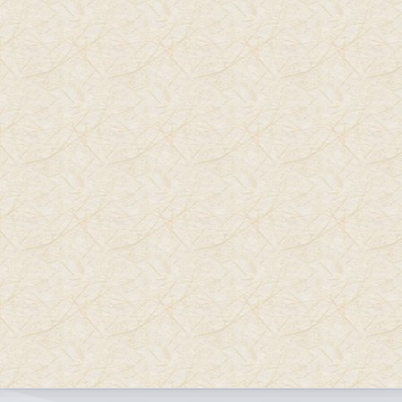
מאמרים ומידע
איך ביקורת עוזרת לילדים לפתח ביטחון עצמי
איך לגרום לילדים לכבד סדר וניקיון בבית
אמא טובה דייה
להבין את הילד
חשיבותם של שיחות טיפוליות לבריאות הנפש
טיפול בכאב - פיברומיאלגיה
המטאפורה, כלי בדמיון מודרך - כלי מרחיב אופקים
פסיכולוגיה חיובית בהדרכת הורים
כמה חשוב להכיר את ילדינו
כוח רצון