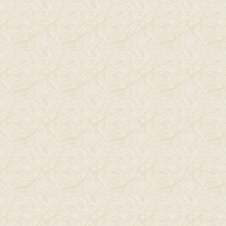
דרייקורס ובו הוא אומר כך:" אמא טובה אינה בהכרח הנעתרת
לכל דרישות ילדיה.
תינוק שהוא שמח רק כשהוא מרכז ההתעניינות, איננו תינוק
שמח.
שמחה אמיתית אינה תלויה בתשומת ליבם של אחרים אלא
מהסתפקות בעצמו" ( דרייקורס/ ילדים האתגר)
יש לנו, לכולנו בחיינו כהורים מספיק מקרים שבהם נבחנת
יכולתנו לראות מעבר לדברים, ושם לעיתים אנחנו שוכחים את
העיקר
אביא דוגמא: הילד הקטן מנסה לחקור את המציאות בבית ותוך
כדי חקירה הוא מנסה לשפוך משקה לכוס,
הוא קטן הבקבוק כבד הכל מתהפך ונשפך. יתכן שהתלכלכה