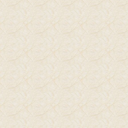
עופרה רוזנפלד MA
פסיכותרפיה והנחיית הורים - אדלר
טיפול אישי וקורסים
מטפלת ב-פסיכותרפיה גופנית -
nlp
ואימון
אשמח לשמוע מכם, יעוץ עלי
מייל:
This e-mail address is being protected from
spambots. You need JavaScript enabled to view it.
';
document.getElementById('cloak39356').innerHTML
'+addy_text39356+'<\/a>'; //--> נייד: 054-6555841
+= '
יצירת קשר