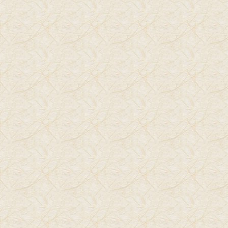
שלב שני: החזיקו את האוויר בריאות בספירה עד ארבע ( לא
לשחרר אוויר)
שלב שלישי: עם פה פתוח בהברה של אהה שחררו את האוויר
לאט בספירה עד שש, עד שהאוויר מתרוקן מהגוף.
דמיינו מזרק שלוקח אוויר עד מלוא הקיבולת שלו, אתם משהים
תנועה ורק ביציאה דוחסים את האוויר החוצה עד שאין אוויר כלל.
חשבו מחשבה נהדרת שאת הכתם קל להסיר, יש המון תכשירים.
הביטחון והשמחה לחקור שהילד ירגיש אין לה תחליף בעתיד,
ובסופו של יום תרגישו בטוח אימא טובה דייה גם אם יתפספס לכם
פעם אחת תחזרו, תנשמו ואז כבר תדעו מה לעשות.
ביבליוגרפיה: ד"ר ר. דריקורס,(1979), ילדים האתגר, הוצאת
יבנה.