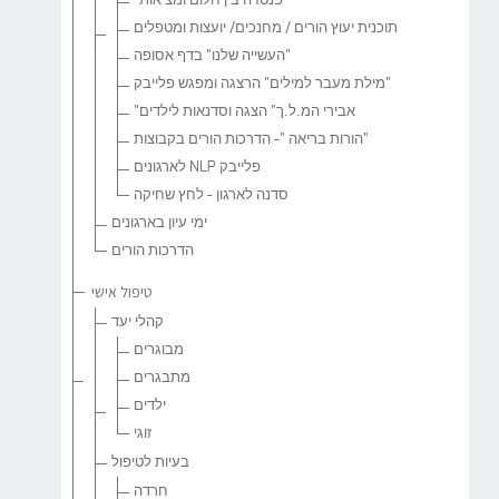
"פנטזיה בין חלום ומציאות"
תוכנית יעוץ הורים / מחנכים/ יועצות ומטפלים
"העשייה שלנו" בדף אסופה
"מילת מעבר למילים" הרצגה ומפגש פלייבק
אבירי המ.ל.ך" הצגה וסדנאות לילדים"
"הורות בריאה "- הדרכות הורים בקבוצות
פלייבק NLP לארגונים
סדנה לארגון - לחץ שחיקה
ימי עיון בארגונים
הדרכות הורים
טיפול אישי
קהלי יעד
מבוגרים
מתבגרים
ילדים
זוגי
בעיות לטיפול
חרדה