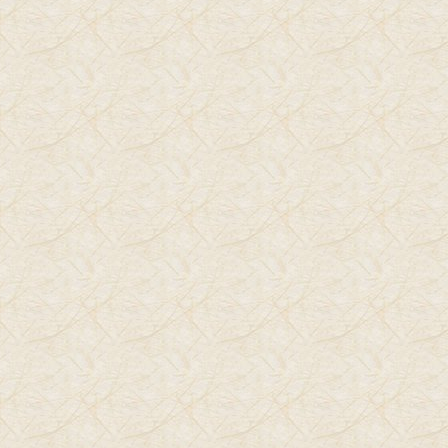
אימי רצתה להגן שלא יכאב, אבל המאמץ המוגבר הזה להגן
שגם אני חטאתי בו כאמא רק מראה לילד
כמה הוא מוגבל ומגביר את פחדיו מפני סכנה.
אין ספק שלא צריך לשלוח ילד בן חמש לחצות כביד לבד אבל
להתנסות במגרש המשחקים
כשאנחנו צופים מרחוק יעיל ביותר לביטחון שלו, מרחיב את
הסקרנות שלו לגלות דברים ומפתח
אחריות נוכח ניסיונותיו להמציא את הנורה..
לילדים צריך שיהיה שטח התנסות חופשית שיוכלו לבחון את
עצמם.
אפרופו נשימה עמוקה הנה השלבים :
שלב ראשון: קחו אוויר לתוך הריאות בספירה על ארבע