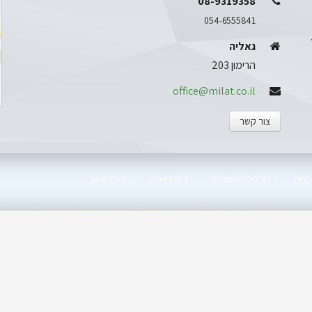
08-9319358
054-6555841
גאליה
הרימון 203
office@milat.co.il
צור קשר
רות
מדריכים וספרים
דפי נחיתה
מפת אתר