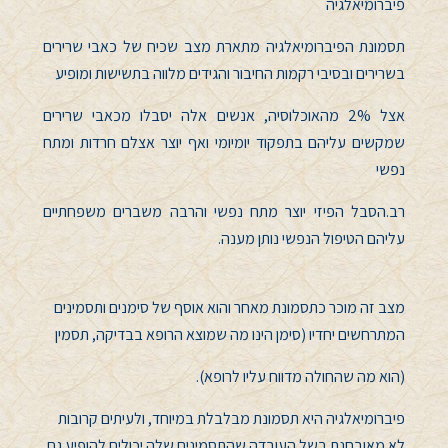
פיברומיאלגיה
תסמונת הפיברומיאלגיה מתארת מצב שכיח של כאבי שרירים
בשרירים ובסיבי רקמות החיבור והגידים מלווה בתשישות ומופיע
אצל 2% מהאוכלוסיה, אנשים אלה יסבלו מכאבי שרירים
שמקשים עליהם בתפקוד יומיומי ואף יוצר אצלם חרדות ומתח
נפשי
רב.הסבל הפיזי יוצר מתח נפשי והרבה משברים משפחתיים
עליהם הטיפול הנפשי נותן מענה.
מצב זה מוכר כתסמונת מאחר והוא אוסף של סימנים ותסמינים
המתרחשים יחדיו (סימן הינו מה שמוצא הרופא בבדיקה, תסמין
(הוא מה שהחולה מדווח עליו לרופא).
פיברומיאלגיה היא תסמונת מבלבלת במיוחד, ולעיתים קרובות
לא מאובחנת בשל העובדה שהתסמינים שלה יכולים להופיע גם