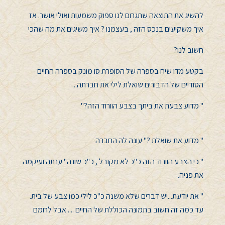
להשיג את התוצאה שתגרום לנו ספוק משמעות
ואולי אושר.
אז
איך משקיעים בנכס הזה , בעצמנו ?
איך משיגים את מה שהכי
חשוב לנו?
בקטע מדו שיח בספרה של הסופרת סו מונק בספרה החיים
הסודיים של הדבורים שואלת לילי את חברתה .
" מדוע צבעת את ביתך בצבע הוורוד הזה?"
" מדוע את שואלת ?" עונה לה החברה
" כי הצבע הוורוד הזה כ"כ לא מקובל , כ"כ שונה" ענתה ועיקמה
את פניה.
" את יודעת...יש דברים שלא משנה כ"כ לילי כמו צבע של בית.
עד כמה זה חשוב בתמונה הכוללת של החיים .... אבל לרומם