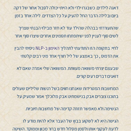
דאגה לילדים. כשבגרו ילדי ולא הייתי יכולה לסבול אחור של דקה
ביום ובלילה הדבר החל להעיק על כל הצדדים. לילה אחד בזמן
שהתעוררתי בבהלה שהילד עוד לא חזר מבילוי הבנתי שצריך
לשים סוף לעניין לפני שיתפתחו תסמינים אחרים שיצרו סוף אחר
לחיי. בתקופה הזו התודעתי לתהליך
האימון ב-NLP
ניסיתי להבין
את הדפוס , כך באמצע של ליל חורף אחד מיני רבים קלטתי
שבעצם יצרתי משוואה מעוותת. המשוואה שלי אמרה שאם לא
דואגים דברים רעים קורים.
המחשבות המטרידות שאנחנו חווים בשל רגשות שליליים שעולים
בתוכנו צוברים אבק בנישמתינו אבק מלוכלך אפור שמעיק על
הנשימה ולא מאפשר תזוזה קדימה של מחשבות חיוביות.
הגישה היא לא לשקוע בבוץ של העבר אלא להיות מודע לו
לדעת לעקוף אותו ולסמן מסלול חדש ברור מכוון וממוקד. השיטה