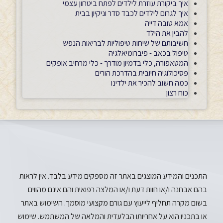
איך ביקורת עוזרת לילדים לפתח ביטחון עצמי
איך לגרום לילדים לכבד סדר וניקיון בבית
אמא טובה דייה
להבין את הילד
חשיבותם של שיחות טיפוליות לבריאות הנפש
טיפול בכאב - פיברומיאלגיה
המטאפורה, כלי בדמיון מודרך - כלי מרחיב אופקים
פסיכולוגיה חיובית בהדרכת הורים
כמה חשוב להכיר את ילדינו
כוח רצון
התכנים והמידע המוצגים באתר זה מספקים מידע בלבד. אין לראות
בהם אבחנה ו/או חוות דעת ו/או המלצה רפואית והם אינם מהווים
בשום מקרה תחליף לייעוץ עם גורם מקצועי מוסמך. השימוש באתר
או בתכניו הוא על אחריותו הבלעדית והמלאה של המשתמש. שימוש